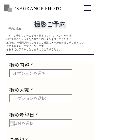
撮影ご予約
ご予約の流れ
こちらの予約フォームより必要事項をすべて入力いただき、
利用規約にチェックを入れて予約ボタンを押してください。
送信後、24時間以内にこちらより確認のメールをお送り致しますので
その連絡をもって完了となります。
それまでは仮予約となりますのでご了承ください。
撮影内容
撮影人数
r
撮影希望日
*
e
q
u
i
r
ご希望