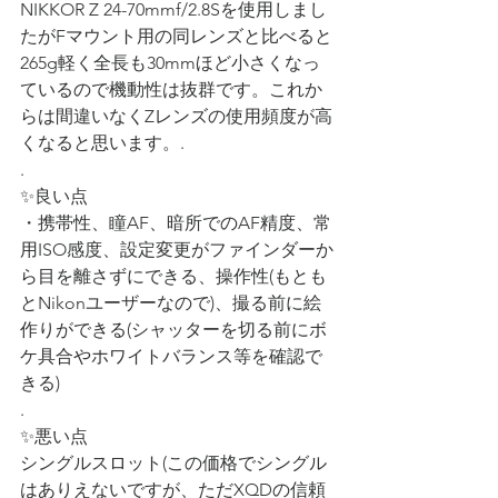
NIKKOR Z 24-70mmf/2.8Sを使用しまし
たがFマウント用の同レンズと比べると
265g軽く全長も30mmほど小さくなっ
ているので機動性は抜群です。これか
らは間違いなくZレンズの使用頻度が高
くなると思います。.
.
✨良い点
・携帯性、瞳AF、暗所でのAF精度、常
用ISO感度、設定変更がファインダーか
ら目を離さずにできる、操作性(もとも
とNikonユーザーなので)、撮る前に絵
作りができる(シャッターを切る前にボ
ケ具合やホワイトバランス等を確認で
きる)
.
✨悪い点
シングルスロット(この価格でシングル
はありえないですが、ただXQDの信頼