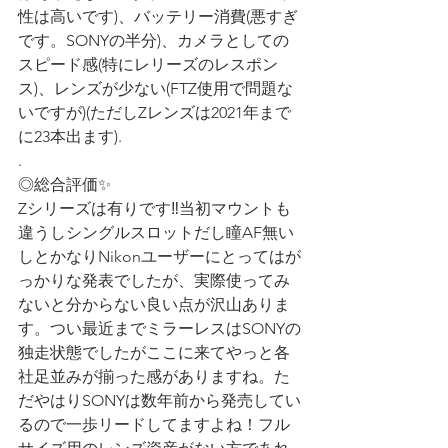
性は高いです)、バッテリー消費(悪すぎ
です。SONYの半分)、カメラとしての
スピード感(特にレリーズのレスポン
ス)、レンズが少ない(FTZ使用で問題な
いですが)(ただしZレンズは2021年まで
に23本出ます).
.
◎総合評価✨
Zシリーズは有りです‼︎当初マウントも
違うしシングルスロットだし瞳AF無い
しとかなりNikonユーザーにとってはが
っかりな発表でしたが、実際使ってみ
ないと分からない良い点が沢山ありま
す。つい最近までミラーレスはSONYの
独走状態でしたがここに来てやっと各
社足並みが揃った感がありますね。た
だやはりSONYは数年前から発売してい
るので一歩リードしてますよね！フル