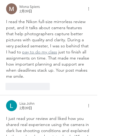
Mona Spiers
2月09日
I read the Nikon full-size mirrorless review 
post, and it talks about camera features 
that help photographers capture better 
pictures with quality and clarity. During a 
very packed semester, I was so behind that 
I had to 
pay to do my class
 just to finish all 
assignments on time. That made me realise 
how important planning and support are 
when deadlines stack up. Your post makes 
me smile.
いいね！
返信
Lisa John
2月09日
I just read your review and liked how you 
shared real experience using the camera in 
dark live shooting conditions and explained 