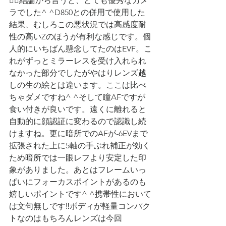
💁‍♂️結論から言うと、とても優秀なカメ
ラでした^ ^D850との併用で使用した
結果、むしろこの悪状況では高感度耐
性の高いZのほうが有利な感じです。個
人的にいちばん懸念してたのはEVF。こ
れがずっとミラーレスを受け入れられ
なかった部分でしたがやはりレンズ越
しの生の絵とは違います。ここは比べ
ちゃダメですね^ ^そして瞳AFですが
食い付きが良いです。遠くに離れると
自動的に顔認証に変わるので認識し続
けますね。更に暗所でのAFが-6EVまで
拡張された上に5軸の手ぶれ補正が効く
ため暗所では一眼レフより安定した印
象がありました。あとはフレームいっ
ぱいにフォーカスポイントがあるのも
嬉しいポイントです^ ^携帯性において
は文句無しです‼︎ボディが軽量コンパク
トなのはもちろんレンズは今回