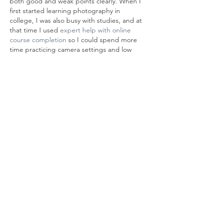
both good and weak points clearly. When I 
first started learning photography in 
college, I was also busy with studies, and at 
that time I used 
expert help with online 
course completion
 so I could spend more 
time practicing camera settings and low 
light shots. It reminded me that real skill 
grows with practice and patience.
いいね！
返信
alexissmith.rae
1月12日
Learning about 
hard hats construction
prepares professionals to identify risks and 
enforce compliance. The College of 
Contract Management provides courses 
that integrate theory with real-world 
construction scenarios. The curriculum 
covers head protection standards and 
industry regulations. Many have improved 