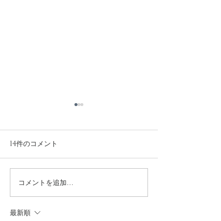
14件のコメント
コメントを追加…
I support your
4年ぶりに富山
success✨
ました
最新順